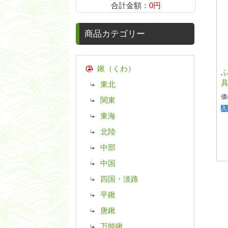
合計金額：
0円
商品カテゴリー
鍬（くわ）
ふ
具
東北
価
関東
入
東海
北陸
中部
中国
四国・淡路
平鍬
唐鍬
万能鍬