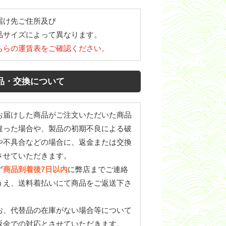
届け先ご住所及び
品サイズによって異なります。
ちらの運賃表をご確認ください。
品・交換について
お届けした商品がご注文いただいた商品
違った場合や、製品の初期不良による破
や不具合などの場合に、返金または交換
させていただきます。
ず
商品到着後7日以内
に弊店までご連絡
うえ、送料着払いにて商品をご返送下さ
。
お、代替品の在庫がない場合等について
返金での対応とさせていただきます。