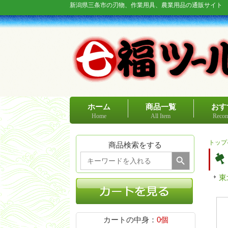
新潟県三条市の刃物、作業用具、農業用品の通販サイト
ホーム
商品一覧
おす
Home
All Item
Recom
トップ
商品検索をする
Search Button
Search
for:
東
カートの中身：
0個