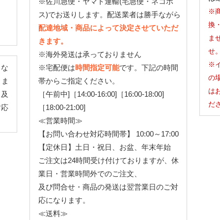
※佐川急便・ヤマト運輸(宅急便・ネコポ
※
ス)でお送りします。配送業者は勝手ながら
換
配達地域・商品によって決定させていただ
ま
きます。
せ
※海外発送は承っておりません
※
とな
※宅配便は
時間指定可能
です。下記の時間
の
りま
帯からご指定ください。
は
、及
［午前中]［14:00-16:00]［16:00-18:00]
だ
対応
［18:00-21:00]
≪営業時間≫
【お問い合わせ対応時間帯】 10:00～17:00
【定休日】土日・祝日、お盆、年末年始
ご注文は24時間受け付けておりますが、休
業日・営業時間外でのご注文、
及び問合せ・商品の発送は翌営業日のご対
応になります。
≪送料≫