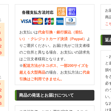
お
商
土
こ
1
お支払いは
代金引換・銀行振込（前払
8
い）・クレジットカード決済（Paypal）
よ
5
返
りご選択ください。お届け先がご注文者様
2
のご住所と異なる場合、お支払いの請求先
9
・
はご注文者様宛となります。
と
※
配送方法がネコポス、一部200サイズを
損
超える大型商品
の場合、お支払方法に
代金
を
土
引換はご利用できません。
必
5
の
2
商品の発送とお届けについて
い
9
な
6
は