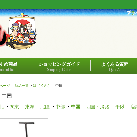
プラ
すめ商品
ショッピングガイド
よくある質問
mend Item
Shopping Guide
QandA
ページ
>
商品一覧
>
鍬（くわ）
>
中国
中国
北
関東
東海
北陸
中部
中国
四国・淡路
平鍬
唐