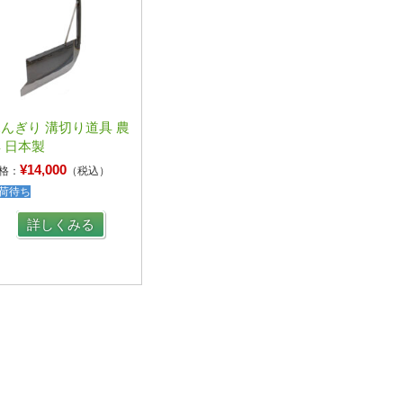
んぎり 溝切り道具 農
 日本製
¥14,000
格：
（税込）
荷待ち
詳しくみる