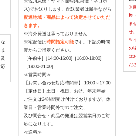
※佐川急便・ヤマト運輸(宅急便・ネコポ
※
ス)でお送りします。配送業者は勝手ながら
換
配達地域・商品によって決定させていただ
ま
きます。
せ
※海外発送は承っておりません
※
とな
※宅配便は
時間指定可能
です。下記の時間
の
りま
帯からご指定ください。
は
、及
［午前中]［14:00-16:00]［16:00-18:00]
だ
対応
［18:00-21:00]
≪営業時間≫
【お問い合わせ対応時間帯】 10:00～17:00
【定休日】土日・祝日、お盆、年末年始
ご注文は24時間受け付けておりますが、休
業日・営業時間外でのご注文、
及び問合せ・商品の発送は翌営業日のご対
応になります。
≪送料≫