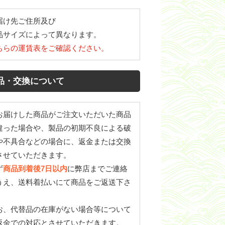
届け先ご住所及び
品サイズによって異なります。
ちらの運賃表をご確認ください。
品・交換について
お届けした商品がご注文いただいた商品
違った場合や、製品の初期不良による破
や不具合などの場合に、返金または交換
させていただきます。
ず
商品到着後7日以内
に弊店までご連絡
うえ、送料着払いにて商品をご返送下さ
。
お、代替品の在庫がない場合等について
返金での対応とさせていただきます。