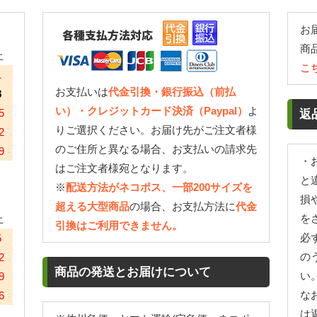
お
商
土
こ
1
お支払いは
代金引換・銀行振込（前払
8
い）・クレジットカード決済（Paypal）
よ
5
返
りご選択ください。お届け先がご注文者様
2
のご住所と異なる場合、お支払いの請求先
9
・
はご注文者様宛となります。
と
※
配送方法がネコポス、一部200サイズを
損
超える大型商品
の場合、お支払方法に
代金
を
土
引換はご利用できません。
必
5
の
2
商品の発送とお届けについて
い
9
な
6
は