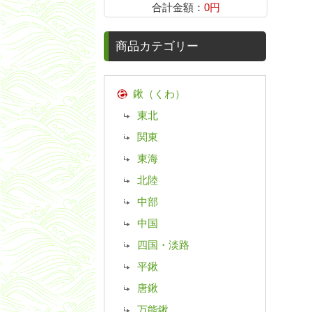
合計金額：
0円
商品カテゴリー
鍬（くわ）
東北
関東
東海
北陸
中部
中国
四国・淡路
平鍬
唐鍬
万能鍬