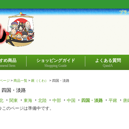
プラ
すめ商品
ショッピングガイド
よくある質問
mend Item
Shopping Guide
QandA
ページ
>
商品一覧
>
鍬（くわ）
>
四国・淡路
四国・淡路
北
関東
東海
北陸
中部
中国
四国・淡路
平鍬
唐
今このページは準備中です。