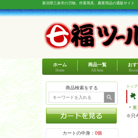
新潟県三条市の刃物、作業用具、農業用品の通販サイト
ホーム
商品一覧
おす
Home
All Item
Recom
トップ
商品検索をする
Search Button
Search
for:
東
※只
カートの中身：
0個