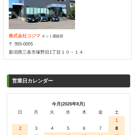
株式会社コジマ
ネット通販部
〒 955-0055
新潟県三条市塚野目1丁目１０－１４
営業日カレンダー
今月(2026年8月)
日
月
火
水
木
金
土
1
2
3
4
5
6
7
8