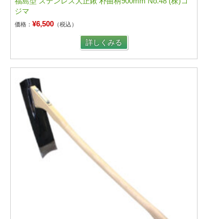
福島型 ステンレス大正鍬 朴曲柄900mm No.48 (株)コ
ジマ
¥6,500
価格：
（税込）
詳しくみる