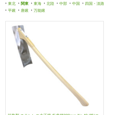
東北
関東
東海
北陸
中部
中国
四国・淡路
平鍬
唐鍬
万能鍬