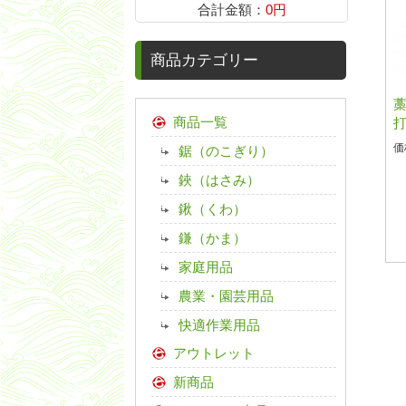
合計金額：
0円
商品カテゴリー
藁
商品一覧
価
鋸（のこぎり）
鋏（はさみ）
鍬（くわ）
鎌（かま）
家庭用品
農業・園芸用品
快適作業用品
アウトレット
新商品