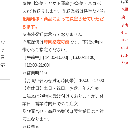
は
※佐川急便・ヤマト運輸(宅急便・ネコポ
※
ス)でお送りします。配送業者は勝手ながら
換
配達地域・商品によって決定させていただ
ま
きます。
せ
※海外発送は承っておりません
※
とな
※宅配便は
時間指定可能
です。下記の時間
の
りま
帯からご指定ください。
は
、及
［午前中]［14:00-16:00]［16:00-18:00]
だ
対応
［18:00-21:00]
≪営業時間≫
【お問い合わせ対応時間帯】 10:00～17:00
【定休日】土日・祝日、お盆、年末年始
ご注文は24時間受け付けておりますが、休
業日・営業時間外でのご注文、
及び問合せ・商品の発送は翌営業日のご対
応になります。
≪送料≫