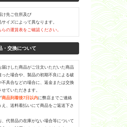
届け先ご住所及び
品サイズによって異なります。
ちらの運賃表をご確認ください。
品・交換について
お届けした商品がご注文いただいた商品
違った場合や、製品の初期不良による破
や不具合などの場合に、返金または交換
させていただきます。
ず
商品到着後7日以内
に弊店までご連絡
うえ、送料着払いにて商品をご返送下さ
。
お、代替品の在庫がない場合等について