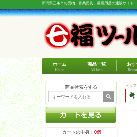
新潟県三条市の刃物、作業用具、農業用品の通販サイト
ホーム
商品一覧
おす
Home
All Item
Recom
トップ
商品検索をする
Search Button
Search
for:
カートの中身：
0個