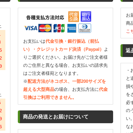
お
商
土
こ
1
お支払いは
代金引換・銀行振込（前払
8
い）・クレジットカード決済（Paypal）
よ
5
返
りご選択ください。お届け先がご注文者様
2
のご住所と異なる場合、お支払いの請求先
9
・
はご注文者様宛となります。
と
※
配送方法がネコポス、一部200サイズを
損
超える大型商品
の場合、お支払方法に
代金
を
土
引換はご利用できません。
必
5
の
2
商品の発送とお届けについて
い
9
な
6