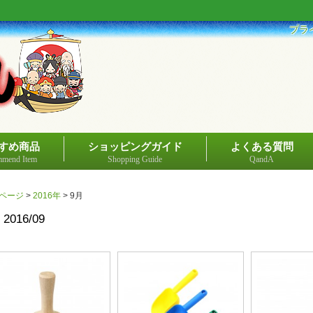
プラ
すめ商品
ショッピングガイド
よくある質問
mend Item
Shopping Guide
QandA
ページ
>
2016年
>
9月
2016/09