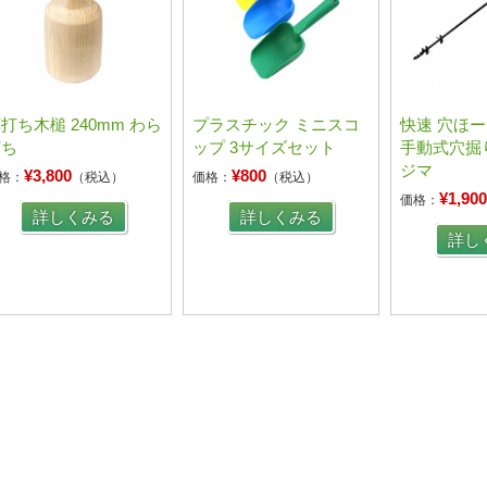
打ち木槌 240mm わら
プラスチック ミニスコ
快速 穴ほーる
打ち
ップ 3サイズセット
手動式穴掘り
ジマ
¥3,800
¥800
格：
（税込）
価格：
（税込）
¥1,90
価格：
詳しくみる
詳しくみる
詳し