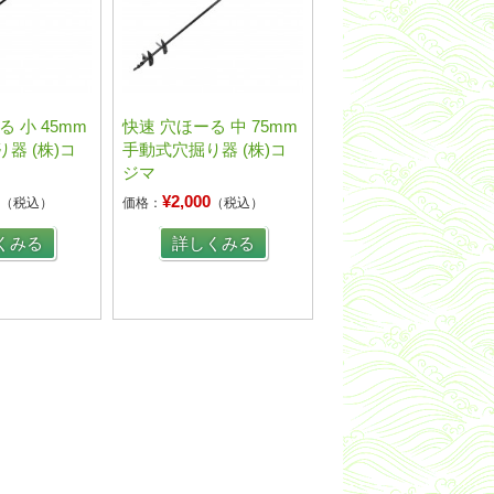
 小 45mm
快速 穴ほーる 中 75mm
器 (株)コ
手動式穴掘り器 (株)コ
ジマ
0
¥2,000
（税込）
価格：
（税込）
くみる
詳しくみる