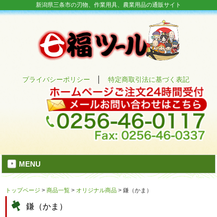
新潟県三条市の刃物、作業用具、農業用品の通販サイト
プライバシーポリシー
│
特定商取引法に基づく表記
MENU
トップページ
>
商品一覧
>
オリジナル商品
>
鎌（かま）
鎌（かま）