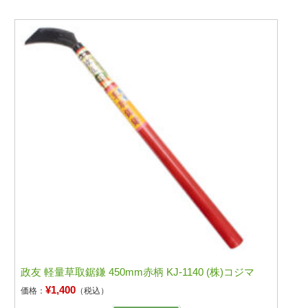
政友 軽量草取鋸鎌 450mm赤柄 KJ-1140 (株)コジマ
¥1,400
価格：
（税込）