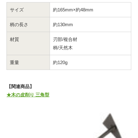
サイズ
約165mm×約48mm
柄の長さ
約130mm
材質
刃部/複合材
柄/天然木
重量
約120g
【関連商品】
★木の皮削り 三角型