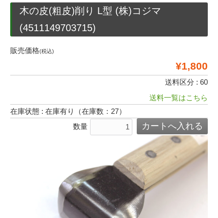
木の皮(粗皮)削り L型 (株)コジマ
(4511149703715)
販売価格
(税込)
¥1,800
送料区分 : 60
送料一覧はこちら
在庫状態 : 在庫有り（在庫数：27）
数量