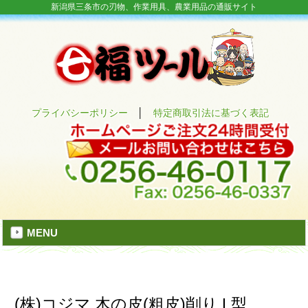
新潟県三条市の刃物、作業用具、農業用品の通販サイト
プライバシーポリシー
│
特定商取引法に基づく表記
MENU
(株)コジマ 木の皮(粗皮)削り L型