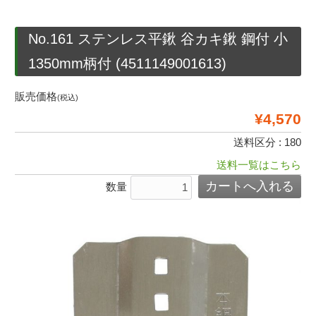
No.161 ステンレス平鍬 谷カキ鍬 鋼付 小
1350mm柄付 (4511149001613)
販売価格
(税込)
¥4,570
送料区分 : 180
送料一覧はこちら
数量