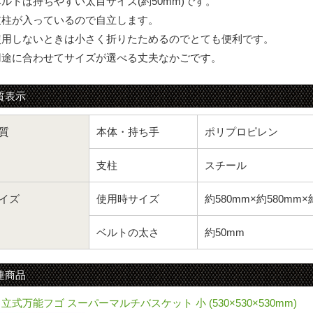
ルトは持ちやすい太目サイズ(約50mm)です。
支柱が入っているので自立します。
使用しないときは小さく折りたためるのでとても便利です。
用途に合わせてサイズが選べる丈夫なかごです。
質表示
質
本体・持ち手
ポリプロピレン
支柱
スチール
イズ
使用時サイズ
約580mm×約580mm×約
ベルトの太さ
約50mm
連商品
立式万能フゴ スーパーマルチバスケット 小 (530×530×530mm)