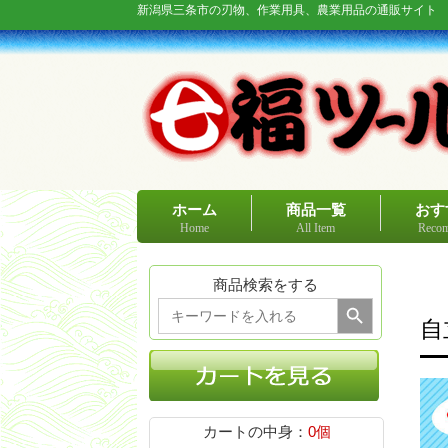
新潟県三条市の刃物、作業用具、農業用品の通販サイト
ホーム
商品一覧
おす
Home
All Item
Recom
商品検索をする
Search Button
Search
for:
自
カートの中身：
0個