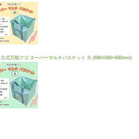
立式万能フゴ スーパーマルチバスケット 大 (680×680×680mm)