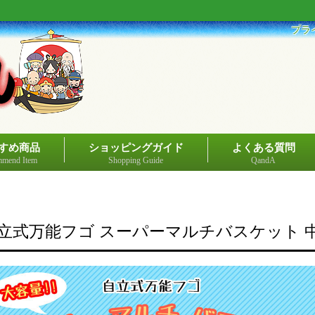
プラ
すめ商品
ショッピングガイド
よくある質問
mend Item
Shopping Guide
QandA
立式万能フゴ スーパーマルチバスケット 中 (58