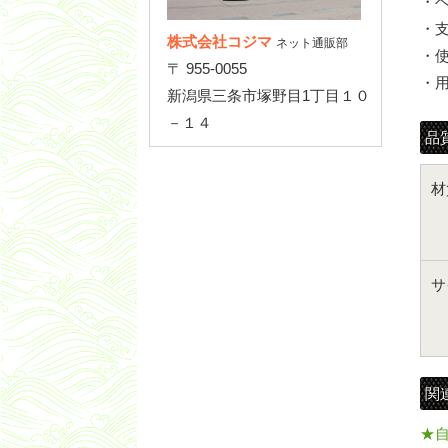
・ベ
・
株式会社コジマ
ネット通販部
・
〒 955-0055
・
新潟県三条市塚野目1丁目１０
－１４
品
材
サ
関
★自