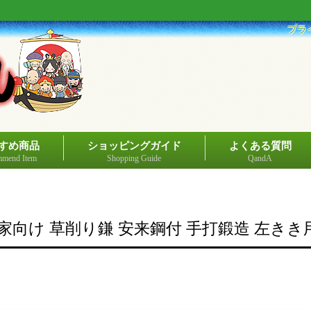
プラ
すめ商品
ショッピングガイド
よくある質問
mend Item
Shopping Guide
QandA
家向け 草削り鎌 安来鋼付 手打鍛造 左きき用