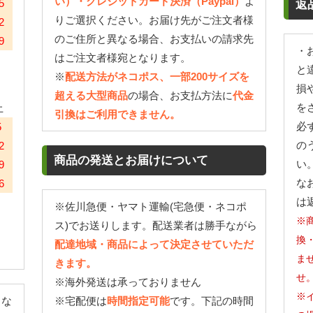
い）・クレジットカード決済（Paypal）
よ
5
返
りご選択ください。お届け先がご注文者様
2
のご住所と異なる場合、お支払いの請求先
9
・
はご注文者様宛となります。
と
※
配送方法がネコポス、一部200サイズを
損
超える大型商品
の場合、お支払方法に
代金
を
土
引換はご利用できません。
必
5
の
2
商品の発送とお届けについて
い
9
な
6
は
※佐川急便・ヤマト運輸(宅急便・ネコポ
※
ス)でお送りします。配送業者は勝手ながら
換
配達地域・商品によって決定させていただ
ま
きます。
せ
※海外発送は承っておりません
※
とな
※宅配便は
時間指定可能
です。下記の時間