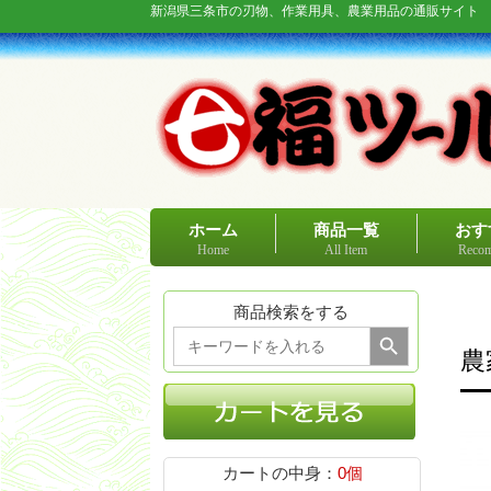
新潟県三条市の刃物、作業用具、農業用品の通販サイト
ホーム
商品一覧
おす
Home
All Item
Recom
商品検索をする
Search Button
Search
for:
農
カートの中身：
0個