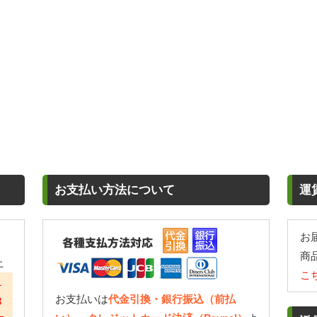
お支払い方法について
運
お
商
土
こ
1
お支払いは
代金引換・銀行振込（前払
8