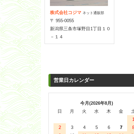
株式会社コジマ
ネット通販部
〒 955-0055
新潟県三条市塚野目1丁目１０
－１４
営業日カレンダー
今月(2026年8月)
日
月
火
水
木
金
2
3
4
5
6
7