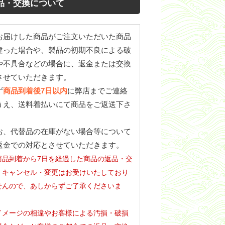
品・交換について
お届けした商品がご注文いただいた商品
違った場合や、製品の初期不良による破
や不具合などの場合に、返金または交換
させていただきます。
ず
商品到着後7日以内
に弊店までご連絡
うえ、送料着払いにて商品をご返送下さ
。
お、代替品の在庫がない場合等について
返金での対応とさせていただきます。
商品到着から7日を経過した商品の返品・交
・キャンセル・変更はお受けいたしており
せんので、あしからずご了承くださいま
。
イメージの相違やお客様による汚損・破損