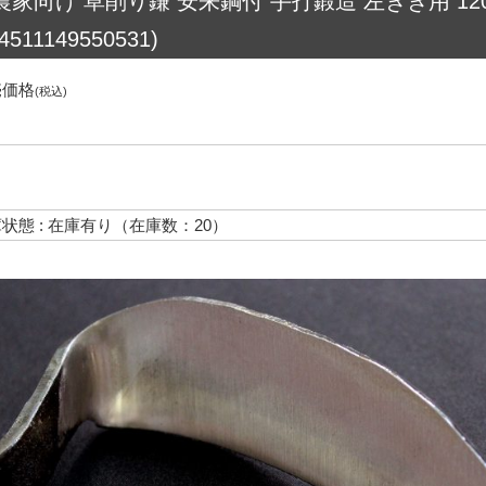
農家向け 草削り鎌 安来鋼付 手打鍛造 左きき用 1
(4511149550531)
売価格
(税込)
状態 : 在庫有り（在庫数：20）