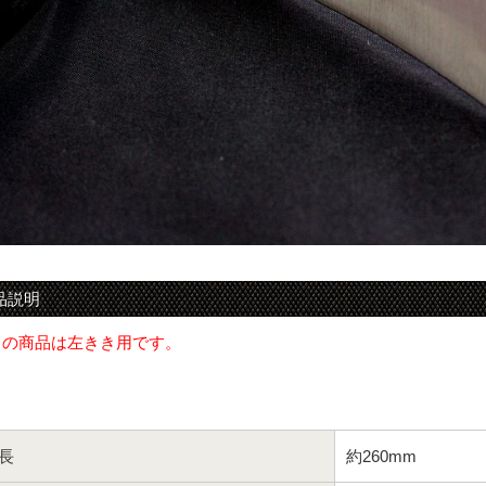
品説明
この商品は左きき用です。
長
約260mm