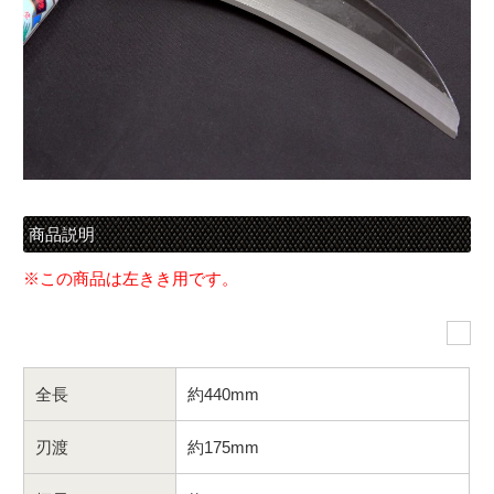
商品説明
※この商品は左きき用です。
全長
約440mm
刃渡
約175mm