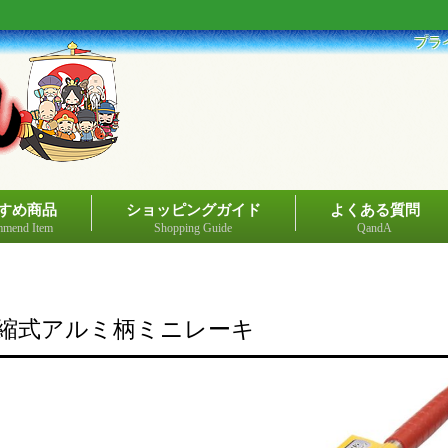
プラ
すめ商品
ショッピングガイド
よくある質問
mend Item
Shopping Guide
QandA
縮式アルミ柄ミニレーキ