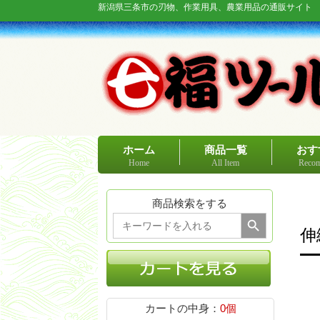
新潟県三条市の刃物、作業用具、農業用品の通販サイト
ホーム
商品一覧
おす
Home
All Item
Recom
商品検索をする
Search Button
Search
for:
伸
カートの中身：
0個