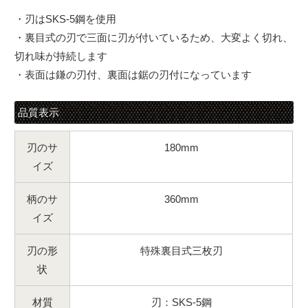
・刃はSKS-5鋼を使用
・裏目式の刃で三面に刃が付いているため、大変よく切れ、
切れ味が持続します
・表面は鎌の刃付、裏面は鋸の刃付になっています
品質表示
刃のサ
180mm
イズ
柄のサ
360mm
イズ
刃の形
特殊裏目式三枚刃
状
材質
刃：SKS-5鋼