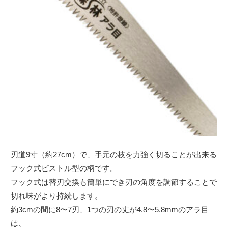
刃道9寸（約27cm）で、手元の枝を力強く切ることが出来る
フック式ピストル型の柄です。
フック式は替刃交換も簡単にでき刃の角度を調節することで
切れ味がより持続します。
約3cmの間に8〜7刃、1つの刃の丈が4.8〜5.8mmのアラ目
は、