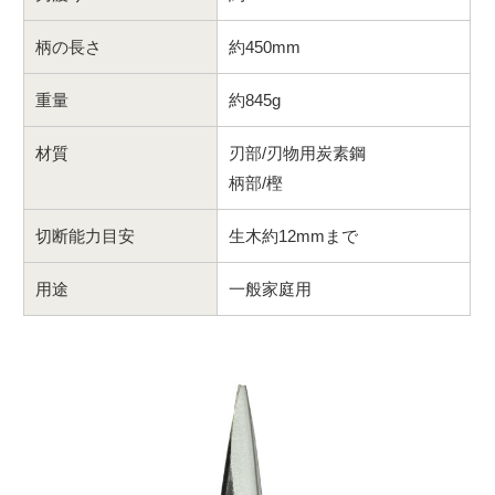
柄の長さ
約450mm
重量
約845g
材質
刃部/刃物用炭素鋼
柄部/樫
切断能力目安
生木約12mmまで
用途
一般家庭用