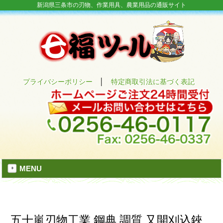
新潟県三条市の刃物、作業用具、農業用品の通販サイト
プライバシーポリシー
│
特定商取引法に基づく表記
MENU
五十嵐刃物工業 鋼典 調質 又開刈込鋏