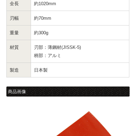
全長
約1020mm
刃幅
約70mm
重量
約300g
材質
刃部：薄鋼材(JISSK-5)
柄部：アルミ
製造
日本製
商品画像