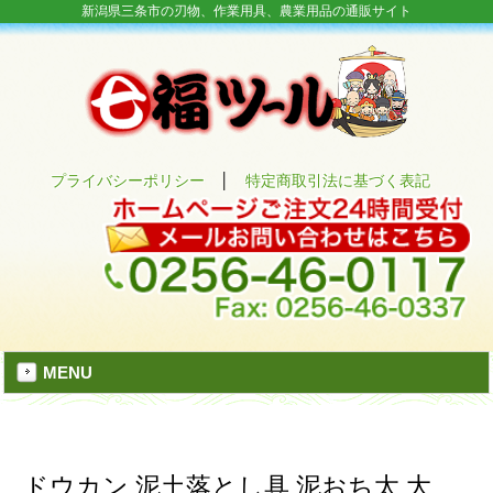
新潟県三条市の刃物、作業用具、農業用品の通販サイト
プライバシーポリシー
│
特定商取引法に基づく表記
MENU
ドウカン 泥土落とし具 泥おち太 大