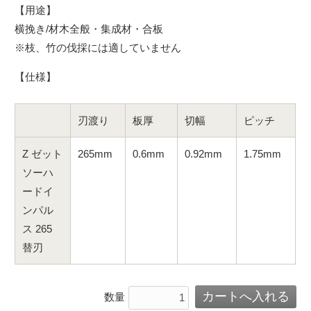
【用途】
横挽き/材木全般・集成材・合板
※枝、竹の伐採には適していません
【仕様】
刃渡り
板厚
切幅
ピッチ
Z ゼット
265mm
0.6mm
0.92mm
1.75mm
ソーハ
ードイ
ンパル
ス 265
替刃
数量