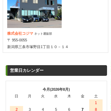
株式会社コジマ
ネット通販部
〒 955-0055
新潟県三条市塚野目1丁目１０－１４
営業日カレンダー
今月(2026年8月)
日
月
火
水
木
金
土
1
2
3
4
5
6
7
8