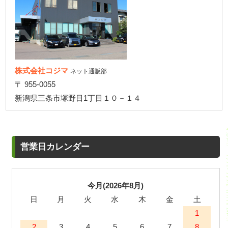
株式会社コジマ
ネット通販部
〒 955-0055
新潟県三条市塚野目1丁目１０－１４
営業日カレンダー
今月(2026年8月)
日
月
火
水
木
金
土
1
2
3
4
5
6
7
8