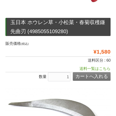
玉日本 ホウレン草・小松菜・春菊収穫鎌
先曲刃 (4985055109280)
販売価格
(税込)
¥1,580
送料区分 : 60
送料一覧はこちら
数量