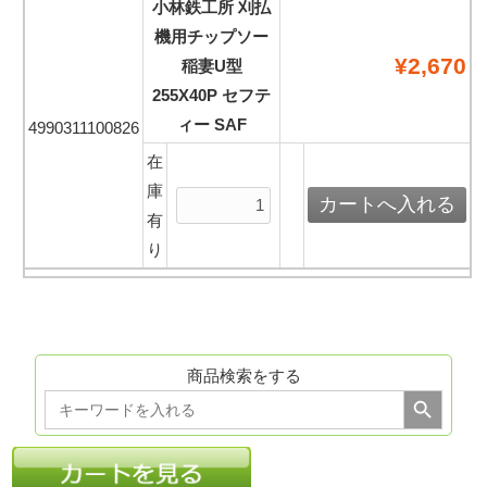
小林鉄工所 刈払
機用チップソー
¥2,670
稲妻U型
255X40P セフテ
ィー SAF
4990311100826
在
庫
有
り
商品検索をする
Search Button
Search
for: