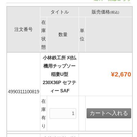
タイトル
販売価格
(税込)
在
注文番号
庫
単
数量
状
位
態
小林鉄工所 刈払
機用チップソー
¥2,670
稲妻U型
230X36P セフテ
ィー SAF
4990311100819
在
庫
有
り