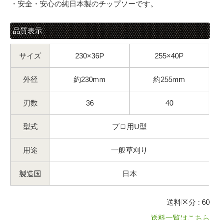
・安全・安心の純日本製のチップソーです。
品質表示
サイズ
230×36P
255×40P
外径
約230mm
約255mm
刃数
36
40
型式
プロ用U型
用途
一般草刈り
製造国
日本
送料区分 : 60
送料一覧はこちら