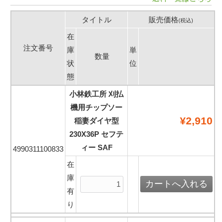
タイトル
販売価格
(税込)
在
注文番号
庫
単
数量
状
位
態
小林鉄工所 刈払
機用チップソー
¥2,910
稲妻ダイヤ型
230X36P セフテ
ィー SAF
4990311100833
在
庫
有
り