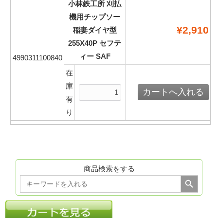
小林鉄工所 刈払
機用チップソー
¥2,910
稲妻ダイヤ型
255X40P セフテ
ィー SAF
4990311100840
在
庫
有
り
商品検索をする
Search Button
Search
for: