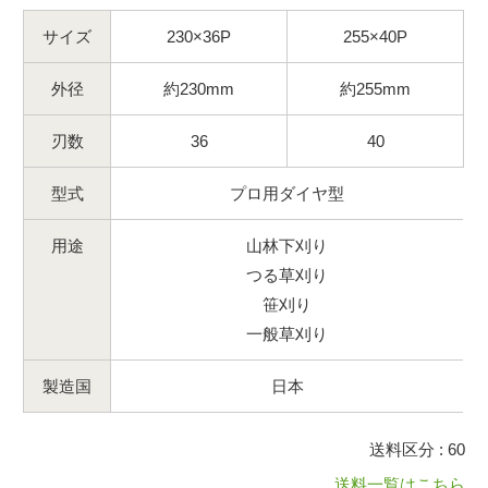
サイズ
230×36P
255×40P
外径
約230mm
約255mm
刃数
36
40
型式
プロ用ダイヤ型
用途
山林下刈り
つる草刈り
笹刈り
一般草刈り
製造国
日本
送料区分 : 60
送料一覧はこちら