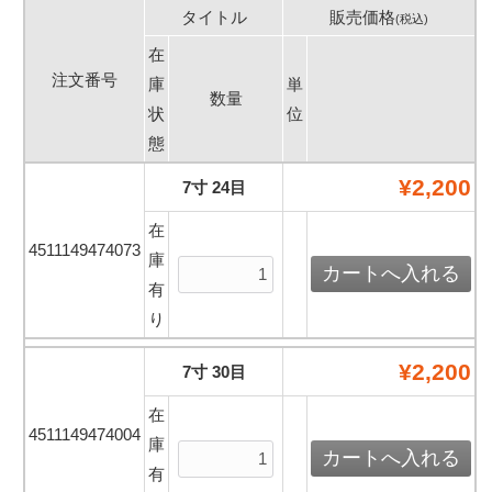
タイトル
販売価格
(税込)
在
注文番号
庫
単
数量
状
位
態
¥2,200
7寸 24目
在
4511149474073
庫
有
り
¥2,200
7寸 30目
在
4511149474004
庫
有