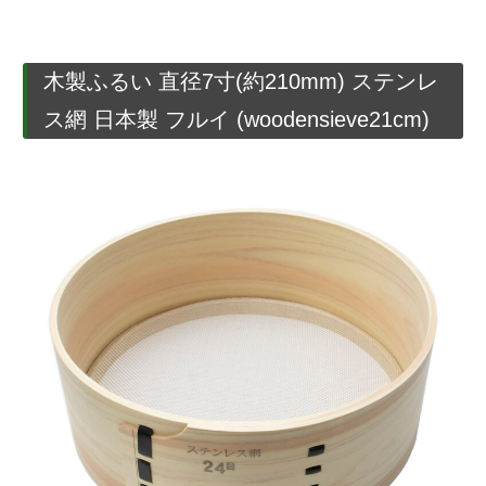
木製ふるい 直径7寸(約210mm) ステンレ
ス網 日本製 フルイ (woodensieve21cm)