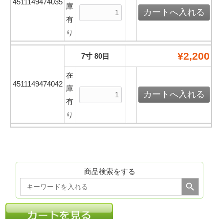
4511149474035
庫
有
り
¥2,200
7寸 80目
在
4511149474042
庫
有
り
商品検索をする
Search Button
Search
for: