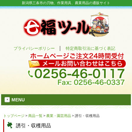
新潟県三条市の刃物、作業用具、農業用品の通販サイト
プライバシーポリシー
│
特定商取引法に基づく表記
MENU
トップページ
>
商品一覧
>
農業・園芸用品
>
誘引・収穫用品
誘引・収穫用品