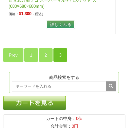
自立式万能フゴ スーパーマルチバスケット 大
(680×680×680mm)
¥1,300
価格：
（税込）
詳しくみる
Prev
1
2
3
商品検索をする
Search Button
Search
for:
カートの中身：
0個
合計金額：
0円