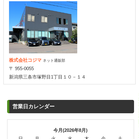
株式会社コジマ
ネット通販部
〒 955-0055
新潟県三条市塚野目1丁目１０－１４
営業日カレンダー
今月(2026年8月)
日
月
火
水
木
金
土