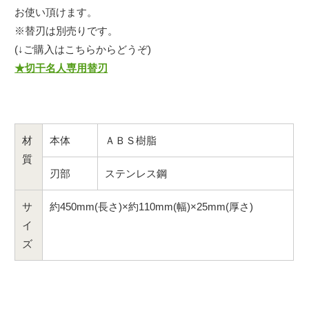
お使い頂けます。
※替刃は別売りです。
(↓ご購入はこちらからどうぞ)
★切干名人専用替刃
材
本体
ＡＢＳ樹脂
質
刃部
ステンレス鋼
サ
約450mm(長さ)×約110mm(幅)×25mm(厚さ)
イ
ズ